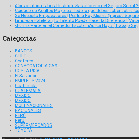
¡Convocatoria Laboral Instituto Salvadoreño del Seguro Social 2
Cuidado de Adultos Mayores: Todo lo que debes saber sobre la
Se Necesita Empacadores | Postula Hoy Mismo (Ingreso Seguro 
Limpieza Hotelera: ¡Tu Talento Puede Hacer la Diferencia! (Vaca
«Forma Parte en el Comedor Escolar: ¡Aplica Hoy!» (Trabajo Se
Categorías
BANCOS
CHILE
Choferes
CONVOCATORIA CAS
COSTA RICA
El Salvador
EMPLEOS 2024
Guatemala
GUATEMALA
MEXICO
MEXICO.
MULTINACIONALES
NACIONALES
PERÚ
Perú.
SUPERMERCADOS
TOYOTA