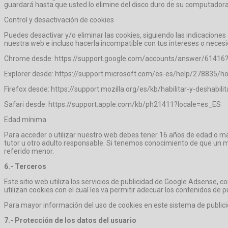
guardará hasta que usted lo elimine del disco duro de su computador
Control y desactivación de cookies
Puedes desactivar y/o eliminar las cookies, siguiendo las indicacione
nuestra web e incluso hacerla incompatible con tus intereses o neces
Chrome desde: https://support.google.com/accounts/answer/6141
Explorer desde: https://support.microsoft.com/es-es/help/278835/how
Firefox desde: https://support.mozilla.org/es/kb/habilitar-y-deshabili
Safari desde: https://support.apple.com/kb/ph21411?locale=es_ES
Edad mínima
Para acceder o utilizar nuestro web debes tener 16 años de edad o más
tutor u otro adulto responsable. Si tenemos conocimiento de que un 
referido menor.
6.- Terceros
Este sitio web utiliza los servicios de publicidad de Google Adsense, co
utilizan cookies con el cual les va permitir adecuar los contenidos de p
Para mayor información del uso de cookies en este sistema de public
7.- Protección de los datos del usuario