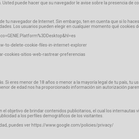
a. Usted puede hacer que su navegador le avise sobre la presencia de 
s de tu navegador de Internet. Sin embargo, ten en cuenta que si lo ha
idades. Los usuarios pueden elegir en cualquier momento qué cookies de
6?co=GENIE.Platform%3DDesktop&hl=es
-to-delete-cookie-files-in-internet-explorer
tar-cookies-sitios-web-rastrear-preferencias
. Si eres menor de 18 años o menor a la mayoría legal de tu país, tu us
menor de edad nos ha proporcionado información sin autorización paren
n el objetivo de brindar contenidos publicitarios, el cual los internautas 
ublicidad a los perfiles demográficos de los visitantes.
idad, puedes ver https://www.google.com/policies/privacy/