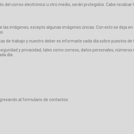
és del correo electrónico u otro medio, serán protegidos. Cabe recalcar
e las imágenes, excepto algunas imágenes únicas. Con esto se deja en clar
go.
s de trabajo y nuestro deber es informarle cada día sobre puestos de t
 seguridad y privacidad, tales como correos, datos personales, números
da día.
ngresando al formulario de contactos.