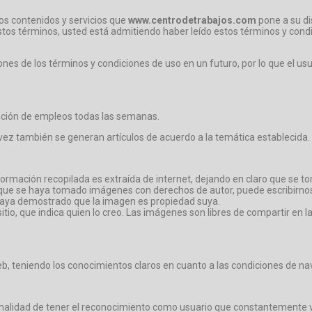
os contenidos y servicios que
www.centrodetrabajos.com
pone a su di
 estos términos, usted está admitiendo haber leído estos términos y con
iones de los términos y condiciones de uso en un futuro, por lo que el u
rmación de empleos todas las semanas.
 vez también se generan artículos de acuerdo a la temática establecida.
formación recopilada es extraída de internet, dejando en claro que se t
que se haya tomado imágenes con derechos de autor, puede escribirno
haya demostrado que la imagen es propiedad suya.
tio, que indica quien lo creo. Las imágenes son libres de compartir en l
eb, teniendo los conocimientos claros en cuanto a las condiciones de nave
nalidad de tener el reconocimiento como usuario que constantemente vist