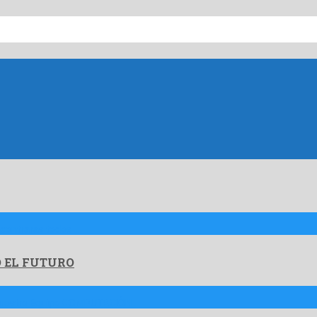
ncontraras todos …
 EL FUTURO
e Nuestro Equipo COMPUTACIÒN …