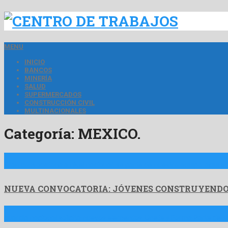
MENU
INICIO
BANCOS
MINERÍA
SALUD
SUPERMERCADOS
CONSTRUCCIÓN CIVIL
MULTINACIONALES
Categoría:
MEXICO.
Gran convocatoria a nivel nacional. se parte de nuestro equipo. aqui e
NUEVA CONVOCATORIA: JÓVENES CONSTRUYENDO
guardia nacional solicita nuevos elementos. Unete y Forma Parte d