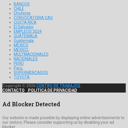
BANCOS
CHILE
Choferes
CONVOCATORIA CAS
COSTA RICA
El Salvador
EMPLEOS 2024
GUATEMALA
Guatemala
MEXICO
MEXICO.
MULTINACIONALES
NACIONALES
PERÚ
Perú.
SUPERMERCADOS
TOYOTA
Copyright © 2026
CENTRO DE TRABAJOS
CONTACTO
POLITICA DE PRIVACIDAD
Ad Blocker Detected
Our website is made possible by displaying online advertisements to
our visitors. Please consider supporting us by disabling your ad
blocker.